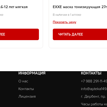
.6-12 лет мягкая
EXXE маска тонизирующая 27
еке
В наличии в 1 аптеке
Показать цену
ЛЕЕ
ЧИТАТЬ ДАЛЕЕ
ИНФОРМАЦИЯ
КОНТАКТЫ
О нас
+7 988 291-11-4
Контакты
info@apteka149
Лицензия
г. Дербент, пр
Часы работы к