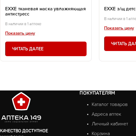
EXXE тканевая маска увлажняющая
EXXE з/щ детс
антистресс
В наличии в 1 апт
В наличии в 1 аптеке
Показать цену
Показать цену
ЧИТАТЬ ДА
ЧИТАТЬ ДАЛЕЕ
ПОКУПАТЕЛЯМ
Каталог товаров
Адреса аптек
Личный кабинет
КАЧЕСТВО ДОСТУПНОЕ
Корзина