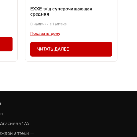
г
EXXE з/щ суперочищающая
средняя
В наличии в 1 аптеке
Показать цену
ЧИТАТЬ ДАЛЕЕ
9
.ru
. Агасиева 17А
аждой аптеки —