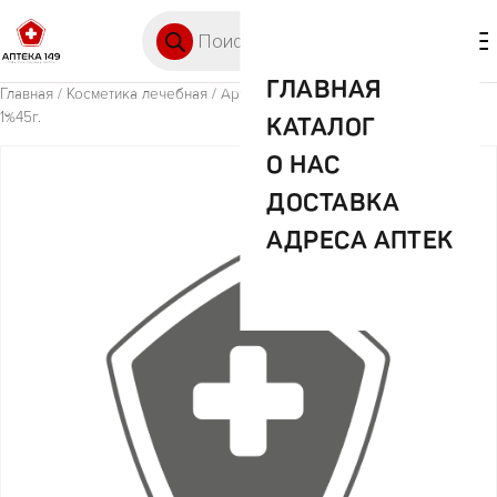
Перейти к содержимому
Поиск товаров
🛒 0
М
ГЛАВНАЯ
Главная
/
Косметика лечебная
/ Артоксан гель д/нураж. применения
1%45г.
КАТАЛОГ
О НАС
ДОСТАВКА
АДРЕСА АПТЕК