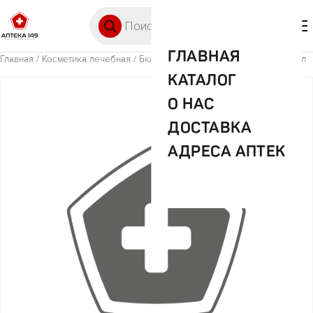
Перейти к содержимому
Поиск товаров
🛒 0
М
ГЛАВНАЯ
Главная
/
Косметика лечебная
/ Бюбхен гель д/купания сенсетив 50мл
КАТАЛОГ
О НАС
ДОСТАВКА
АДРЕСА АПТЕК