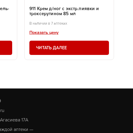
ель-
911 Крем д/ног с экстр.пиявки и
троксерутином 85 мл
В наличии в 7 аптеках
Показать цену
ЧИТАТЬ ДАЛЕЕ
9
.ru
. Агасиева 17А
аждой аптеки —