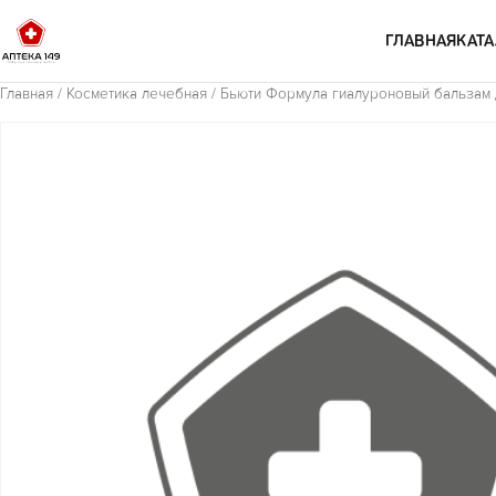
Перейти к содержимому
ГЛАВНАЯ
КАТА
Главная
/
Косметика лечебная
/ Бьюти Формула гиалуроновый бальзам дл