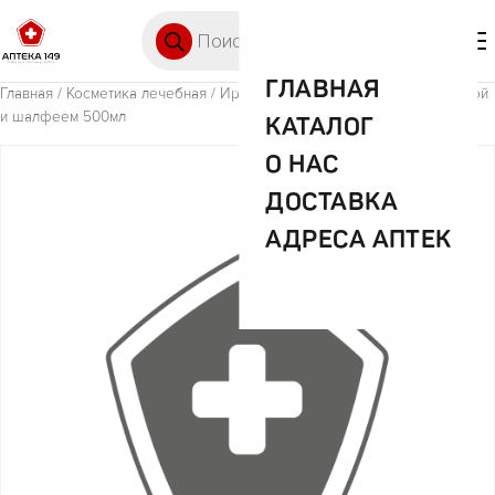
Перейти к содержимому
Поиск товаров
🛒 0
М
ГЛАВНАЯ
Главная
/
Косметика лечебная
/ Ирис детское жидкое мыло с чередой
и шалфеем 500мл
КАТАЛОГ
О НАС
ДОСТАВКА
АДРЕСА АПТЕК