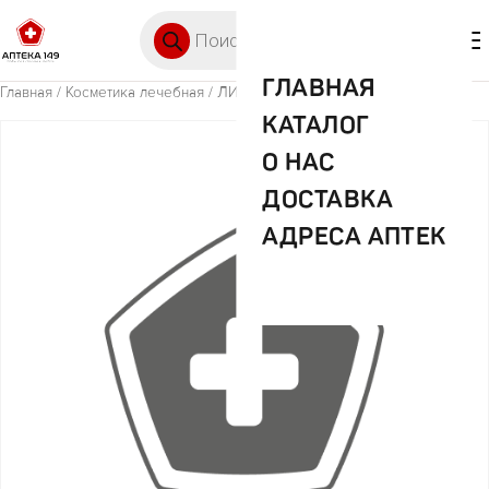
Перейти к содержимому
Поиск товаров
🛒 0
М
ГЛАВНАЯ
Главная
/
Косметика лечебная
/ ЛИПОБЕЙЗ КРЕМ 75МЛ
КАТАЛОГ
О НАС
ДОСТАВКА
АДРЕСА АПТЕК