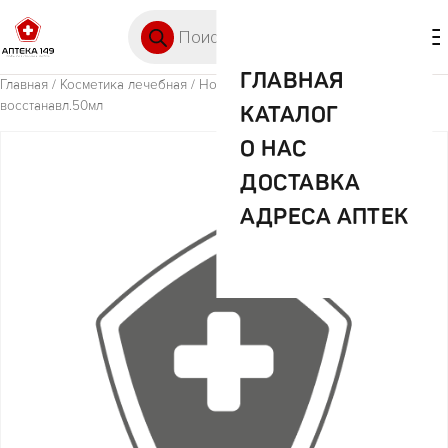
Перейти к содержимому
Поиск товаров
🛒 0
М
ГЛАВНАЯ
Главная
/
Косметика лечебная
/ Новосвит лифтинг ночной крем
восстанавл.50мл
КАТАЛОГ
О НАС
ДОСТАВКА
АДРЕСА АПТЕК