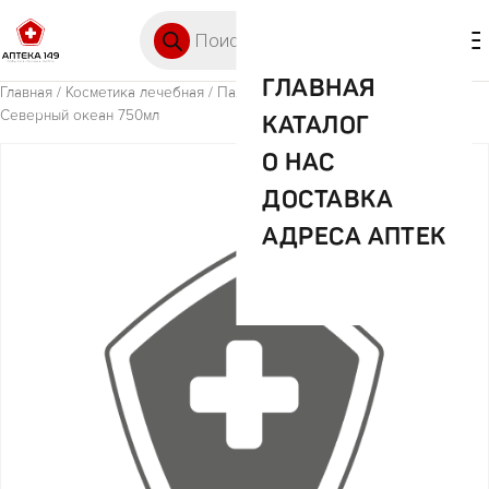
Перейти к содержимому
Поиск товаров
🛒 0
М
ГЛАВНАЯ
Главная
/
Косметика лечебная
/ Палмолив Мен Гель д/душа 3в1
Северный океан 750мл
КАТАЛОГ
О НАС
ДОСТАВКА
АДРЕСА АПТЕК