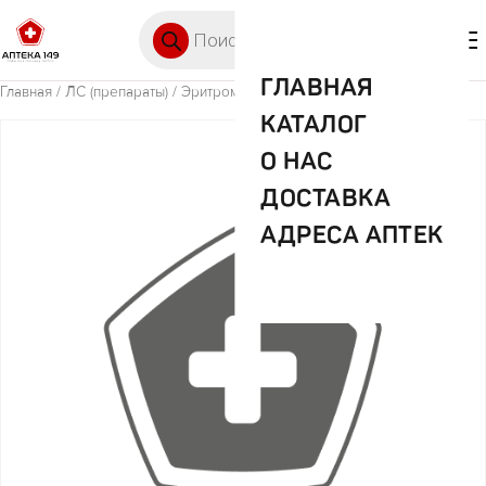
Перейти к содержимому
Поиск товаров
🛒 0
М
ГЛАВНАЯ
Главная
/
ЛС (препараты)
/ Эритромицин 250мг №20 таб. (Ирбит)
КАТАЛОГ
О НАС
ДОСТАВКА
АДРЕСА АПТЕК