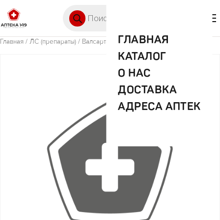
Перейти к содержимому
Поиск товаров
🛒 0
М
ГЛАВНАЯ
Главная
/
ЛС (препараты)
/ Валсартан 80мг №30 таб п/пл/об
КАТАЛОГ
О НАС
ДОСТАВКА
АДРЕСА АПТЕК