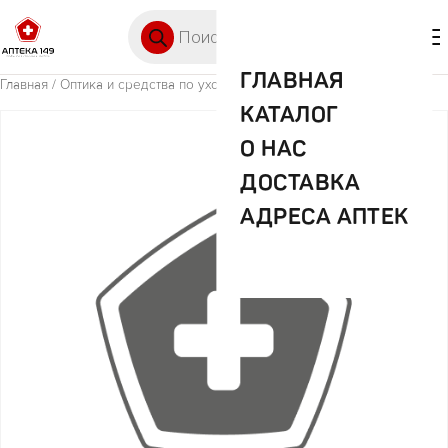
Перейти к содержимому
Поиск товаров
🛒 0
М
ГЛАВНАЯ
Главная
/
Оптика и средства по уходу
/ Лупа с подсветкой 3х/6х
КАТАЛОГ
О НАС
ДОСТАВКА
АДРЕСА АПТЕК