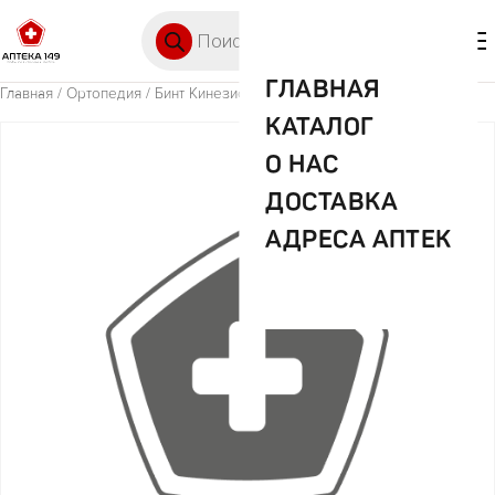
Перейти к содержимому
Поиск товаров
🛒 0
М
ГЛАВНАЯ
Главная
/
Ортопедия
/ Бинт Кинезио-тейп ВВ 5смх5м голубой
КАТАЛОГ
О НАС
ДОСТАВКА
АДРЕСА АПТЕК