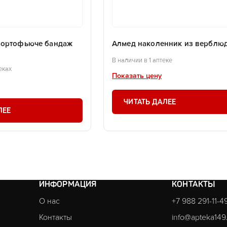
 ортофьюче бандаж
Алмед наколенник из верблюд
В наличии в 1 аптеке
еках
Показать цену
ЧИТАТЬ ДАЛЕЕ
ЛЕЕ
ИНФОРМАЦИЯ
КОНТАКТЫ
О нас
+7 988 291-11-4
Контакты
info@apteka149