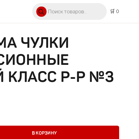
Поиск товаров
🛒 0
МА ЧУЛКИ
СИОННЫЕ
Й КЛАСС Р-Р №3
улки компрессионные арт.221 2й класс р-р №3 черный
В КОРЗИНУ