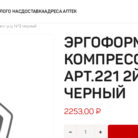
ЛОГ
О НАС
ДОСТАВКА
АДРЕСА АПТЕК
асс р-р №3 черный
ЭРГОФОР
КОМПРЕС
АРТ.221 2
ЧЕРНЫЙ
2253,00
₽
Количество товара Эргоформа ч
−
+