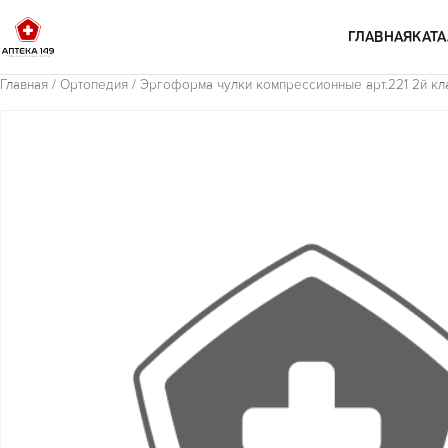
Перейти к содержимому
ГЛАВНАЯ
КАТА
Главная
/
Ортопедия
/ Эргоформа чулки компрессионные арт.221 2й кл