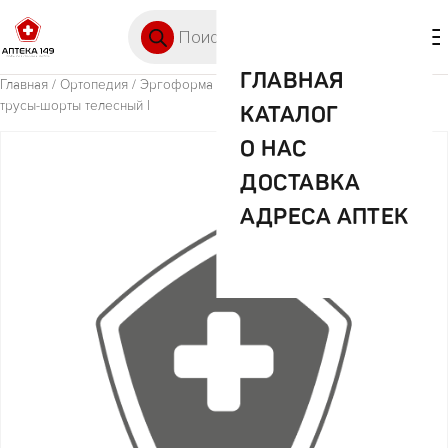
Перейти к содержимому
Поиск товаров
🛒 0
М
ГЛАВНАЯ
Главная
/
Ортопедия
/ Эргоформа корректирующее белье 410285
трусы-шорты телесный l
КАТАЛОГ
О НАС
ДОСТАВКА
АДРЕСА АПТЕК