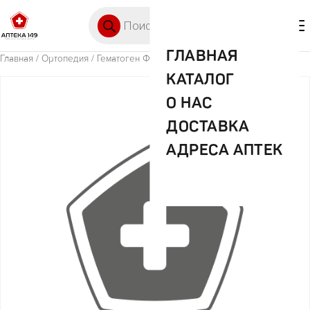
Перейти к содержимому
Поиск товаров
🛒 0
М
ГЛАВНАЯ
Главная
/
Ортопедия
/ Гематоген Форте с витамином С, 40г.
КАТАЛОГ
О НАС
ДОСТАВКА
АДРЕСА АПТЕК