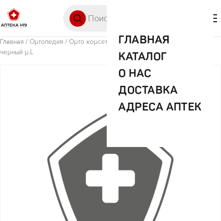
Перейти к содержимому
Поиск товаров
🛒 0
М
ГЛАВНАЯ
Главная
/
Ортопедия
/ Орто корсет пояснично-крестцовый КПК-110
черный р.L
КАТАЛОГ
О НАС
ДОСТАВКА
АДРЕСА АПТЕК