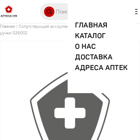
Перейти к содержимому
Поиск товаров
🛒 0
М
ГЛАВНАЯ
Главная
/
Сопутствующий ассортимент (прочее)
/ Гребень лей без
ручки 026002
КАТАЛОГ
О НАС
ДОСТАВКА
АДРЕСА АПТЕК