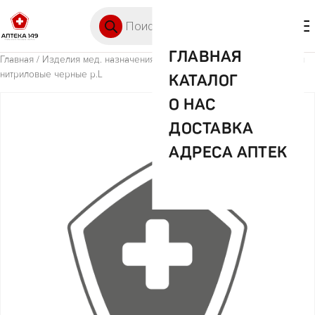
Перейти к содержимому
Поиск товаров
🛒 0
М
ГЛАВНАЯ
Главная
/
Изделия мед. назначения (ИМН)
/ Бейсик медикал перчатки
нитриловые черные р.L
КАТАЛОГ
О НАС
ДОСТАВКА
АДРЕСА АПТЕК