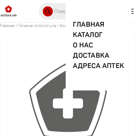
Перейти к содержимому
Поиск товаров
🛒 0
М
ГЛАВНАЯ
Главная
/
Гигиена полости рта
/ Колгейт з/п АПЕЛЬСИН 3-5 60 мл
КАТАЛОГ
О НАС
ДОСТАВКА
АДРЕСА АПТЕК