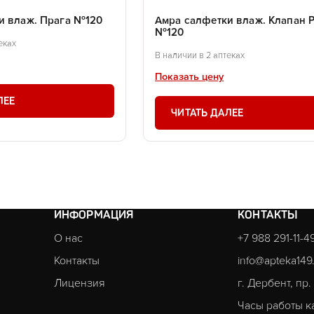
и влаж. Прага №120
Амра салфетки влаж. Клапан 
№120
еках
В наличии в 2 аптеках
Показать цену
ЛЕЕ
ЧИТАТЬ ДАЛЕЕ
ИНФОРМАЦИЯ
КОНТАКТЫ
О нас
+7 988 291-11-4
Контакты
info@apteka149
Лицензия
г. Дербент, пр
Часы работы к