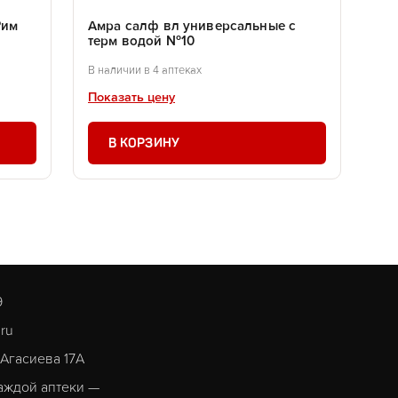
Рим
Амра салф вл универсальные с
терм водой №10
В наличии в 4 аптеках
Показать цену
В КОРЗИНУ
9
.ru
. Агасиева 17А
аждой аптеки —