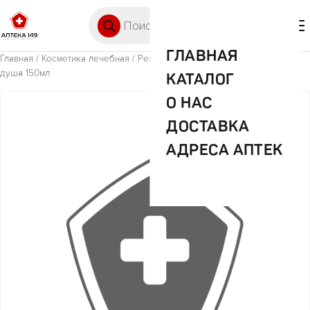
Перейти к содержимому
Поиск товаров
🛒 0
М
ГЛАВНАЯ
Главная
/
Косметика лечебная
/ Рексона антиперсп.д/жен.свежесть
душа 150мл
КАТАЛОГ
О НАС
ДОСТАВКА
АДРЕСА АПТЕК