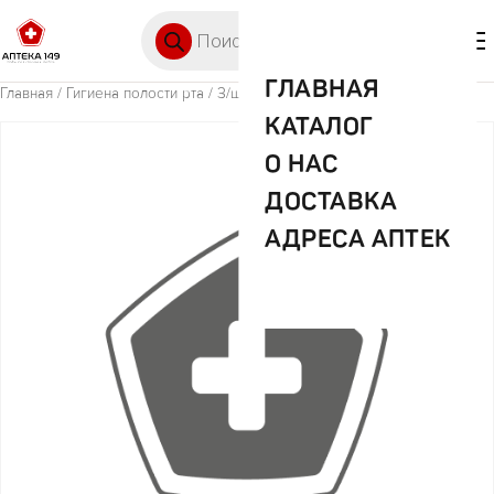
Перейти к содержимому
Поиск товаров
🛒 0
М
ГЛАВНАЯ
Главная
/
Гигиена полости рта
/ З/щ Колгейт классика здоровья 2+1
КАТАЛОГ
О НАС
ДОСТАВКА
АДРЕСА АПТЕК