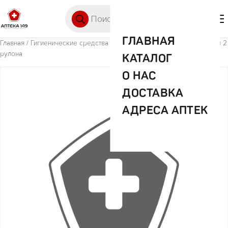
Перейти к содержимому
Поиск товаров
🛒 0
М
ГЛАВНАЯ
Главная
/
Гигиенические средства
/ Соффиван полотенце бумаж. 2сл 2
рулона
КАТАЛОГ
О НАС
ДОСТАВКА
АДРЕСА АПТЕК