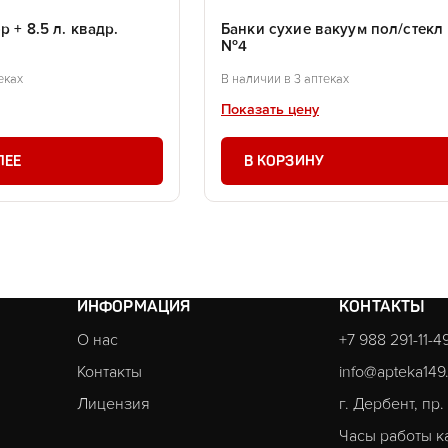
 + 8.5 л. квадр.
Банки сухие вакуум пол/стекл
№4
еках
В наличии в 3 аптеках
Показать цену
ЛЕЕ
В КОРЗИНУ
ИНФОРМАЦИЯ
КОНТАКТЫ
О нас
+7 988 291-11-4
Контакты
info@apteka149
Лицензия
г. Дербент, пр
Часы работы к