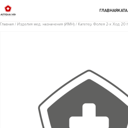
Перейти к содержимому
ГЛАВНАЯ
КАТА
Главная
/
Изделия мед. назначения (ИМН)
/ Катетер Фолея 2-х Ход 20