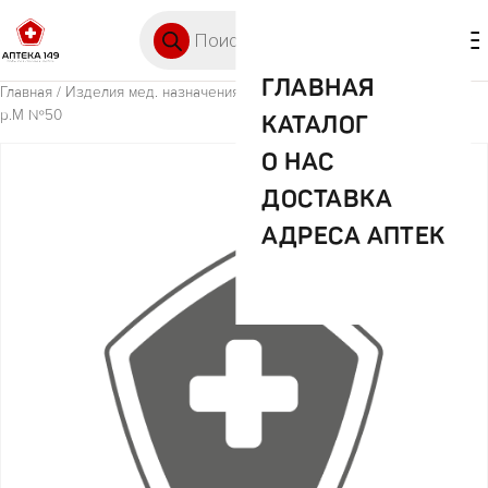
Перейти к содержимому
Поиск товаров
🛒 0
М
ГЛАВНАЯ
Главная
/
Изделия мед. назначения (ИМН)
/ Перчатки Коннект латекс.
р.М №50
КАТАЛОГ
О НАС
ДОСТАВКА
АДРЕСА АПТЕК