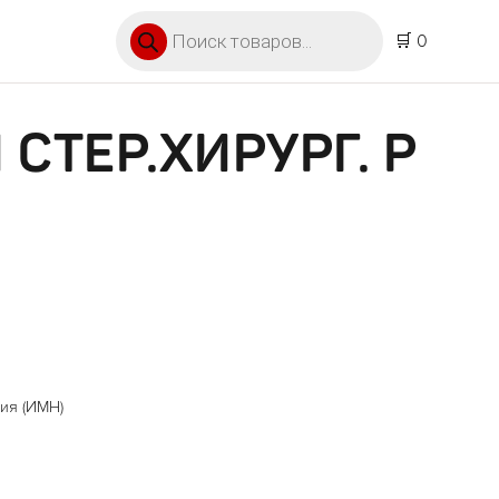
Поиск товаров
🛒 0
 СТЕР.ХИРУРГ. Р
ия (ИМН)