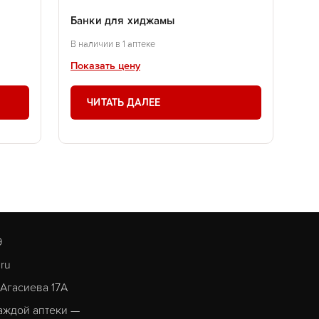
.
Банки для хиджамы
В наличии в 1 аптеке
Показать цену
ЧИТАТЬ ДАЛЕЕ
9
.ru
. Агасиева 17А
аждой аптеки —