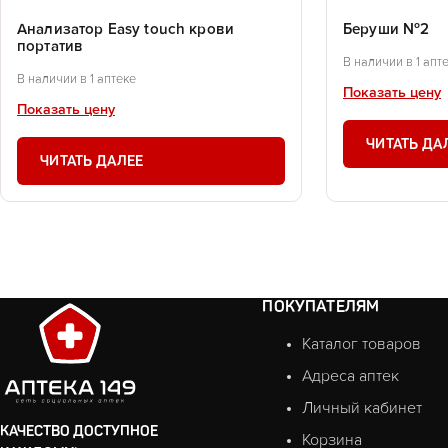
Анализатор Еasy touch крови
Беруши №2
портатив
В наличии в 1 апт
В наличии в 1 аптеке
Показать цену
Показать цену
ЧИТАТЬ ДА
ЧИТАТЬ ДАЛЕЕ
ПОКУПАТЕЛЯМ
Каталог товаров
Адреса аптек
Личный кабинет
КАЧЕСТВО ДОСТУПНОЕ
Корзина