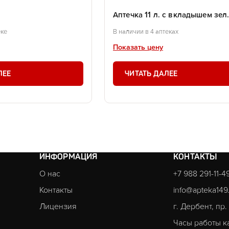
Аптечка 11 л. с вкладышем зел
еке
В наличии в 4 аптеках
Показать цену
ЛЕЕ
ЧИТАТЬ ДАЛЕЕ
ИНФОРМАЦИЯ
КОНТАКТЫ
О нас
+7 988 291-11-4
Контакты
info@apteka149
Лицензия
г. Дербент, пр
Часы работы к