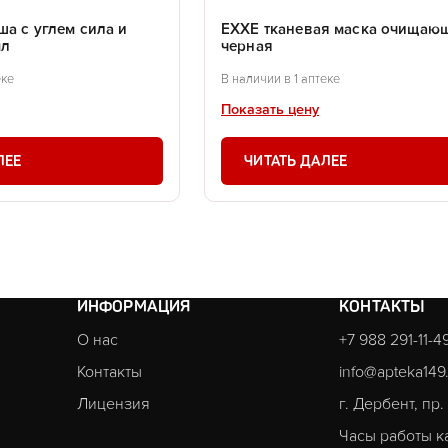
ша с углем сила и
EXXE тканевая маска очищаю
мл
черная
еке
В наличии в 1 аптеке
Показать цену
ЛЕЕ
ЧИТАТЬ ДАЛЕЕ
ИНФОРМАЦИЯ
КОНТАКТЫ
О нас
+7 988 291-11-4
Контакты
info@apteka149
Лицензия
г. Дербент, пр
Часы работы к