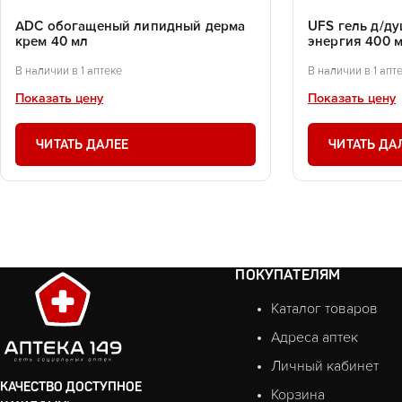
ADC обогащеный липидный дерма
UFS гель д/ду
крем 40 мл
энергия 400 
В наличии в 1 аптеке
В наличии в 1 апт
Показать цену
Показать цену
ЧИТАТЬ ДАЛЕЕ
ЧИТАТЬ ДА
ПОКУПАТЕЛЯМ
Каталог товаров
Адреса аптек
Личный кабинет
КАЧЕСТВО ДОСТУПНОЕ
Корзина