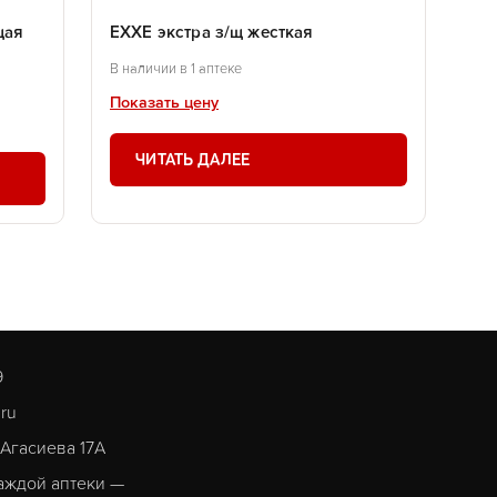
щая
EXXE экстра з/щ жесткая
В наличии в 1 аптеке
Показать цену
ЧИТАТЬ ДАЛЕЕ
9
.ru
. Агасиева 17А
аждой аптеки —