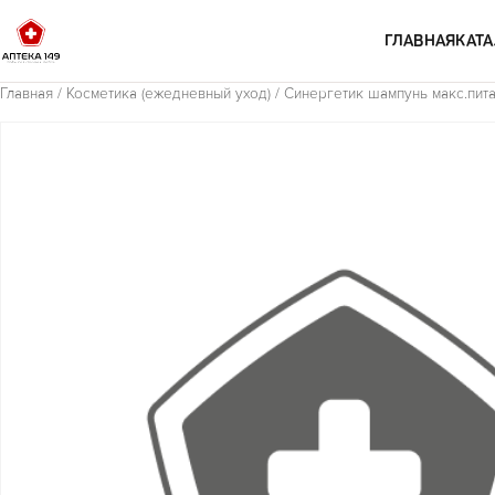
Перейти к содержимому
ГЛАВНАЯ
КАТА
Главная
/
Косметика (ежедневный уход)
/ Синергетик шампунь макс.пит