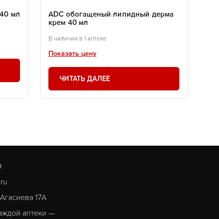
40 мл
ADC обогащеный липидный дерма
крем 40 мл
В наличии в 1 аптеке
Показать цену
ЧИТАТЬ ДАЛЕЕ
9
.ru
. Агасиева 17А
аждой аптеки —