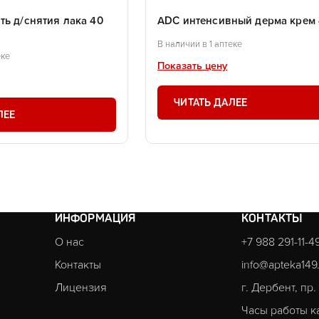
ь д/снятия лака 40
ADC интенсивный дерма крем 
В наличии в 1 аптеке
еке
Показать цену
ЧИТАТЬ ДАЛЕЕ
ЛЕЕ
ИНФОРМАЦИЯ
КОНТАКТЫ
О нас
+7 988 291-11-4
Контакты
info@apteka149
Лицензия
г. Дербент, пр
Часы работы к