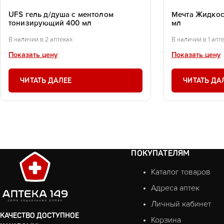
UFS гель д/душа с ментолом
Мечта Жидкост
тонизирующий 400 мл
мл
В наличии в 2 аптеках
В наличии в 1 апт
Показать цену
Показать цену
ЧИТАТЬ ДАЛЕЕ
ЧИТАТЬ ДА
ПОКУПАТЕЛЯМ
Каталог товаров
Адреса аптек
Личный кабинет
КАЧЕСТВО ДОСТУПНОЕ
Корзина