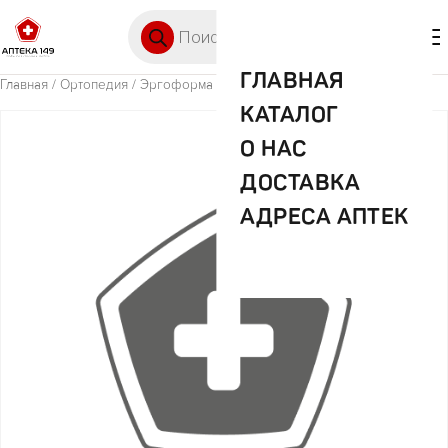
Перейти к содержимому
Поиск товаров
🛒 0
М
ГЛАВНАЯ
Главная
/
Ортопедия
/ Эргоформа чулки 2 класс р 2 беж
КАТАЛОГ
О НАС
ДОСТАВКА
АДРЕСА АПТЕК